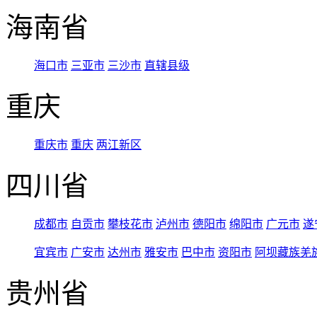
海南省
海口市
三亚市
三沙市
直辖县级
重庆
重庆市
重庆
两江新区
四川省
成都市
自贡市
攀枝花市
泸州市
德阳市
绵阳市
广元市
遂
宜宾市
广安市
达州市
雅安市
巴中市
资阳市
阿坝藏族羌
贵州省