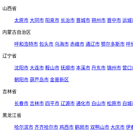
山西省
太原市
大同市
阳泉市
长治市
晋城市
朔州市
晋中市
运城
内蒙古自治区
呼和浩特市
包头市
乌海市
赤峰市
通辽市
鄂尔多斯市
呼
辽宁省
沈阳市
大连市
鞍山市
抚顺市
本溪市
丹东市
锦州市
营口
朝阳市
葫芦岛市
金普新区
吉林省
长春市
吉林市
四平市
辽源市
通化市
白山市
松原市
白城
黑龙江省
哈尔滨市
齐齐哈尔市
鸡西市
鹤岗市
双鸭山市
大庆市
伊