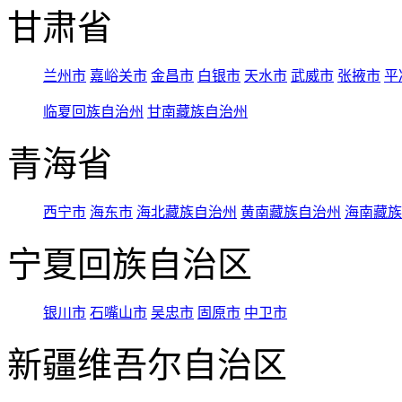
甘肃省
兰州市
嘉峪关市
金昌市
白银市
天水市
武威市
张掖市
平
临夏回族自治州
甘南藏族自治州
青海省
西宁市
海东市
海北藏族自治州
黄南藏族自治州
海南藏族
宁夏回族自治区
银川市
石嘴山市
吴忠市
固原市
中卫市
新疆维吾尔自治区