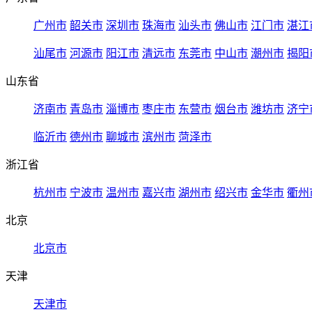
广州市
韶关市
深圳市
珠海市
汕头市
佛山市
江门市
湛江
汕尾市
河源市
阳江市
清远市
东莞市
中山市
潮州市
揭阳
山东省
济南市
青岛市
淄博市
枣庄市
东营市
烟台市
潍坊市
济宁
临沂市
德州市
聊城市
滨州市
菏泽市
浙江省
杭州市
宁波市
温州市
嘉兴市
湖州市
绍兴市
金华市
衢州
北京
北京市
天津
天津市