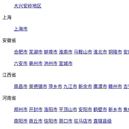
大兴安岭地区
上海
上海市
安徽省
合肥市
芜湖市
蚌埠市
淮南市
马鞍山市
淮北市
铜陵市
安
六安市
亳州市
池州市
宣城市
江西省
南昌市
景德镇市
萍乡市
九江市
新余市
鹰潭市
赣州市
吉
河南省
郑州市
开封市
洛阳市
平顶山市
安阳市
鹤壁市
新乡市
焦
南阳市
商丘市
信阳市
周口市
驻马店市
直辖县级