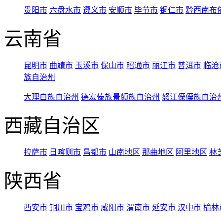
贵阳市
六盘水市
遵义市
安顺市
毕节市
铜仁市
黔西南布
云南省
昆明市
曲靖市
玉溪市
保山市
昭通市
丽江市
普洱市
临沧
族自治州
大理白族自治州
德宏傣族景颇族自治州
怒江傈僳族自治
西藏自治区
拉萨市
日喀则市
昌都市
山南地区
那曲地区
阿里地区
林
陕西省
西安市
铜川市
宝鸡市
咸阳市
渭南市
延安市
汉中市
榆林