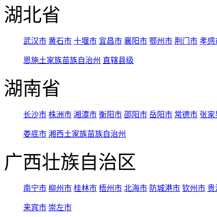
湖北省
武汉市
黄石市
十堰市
宜昌市
襄阳市
鄂州市
荆门市
孝感
恩施土家族苗族自治州
直辖县级
湖南省
长沙市
株洲市
湘潭市
衡阳市
邵阳市
岳阳市
常德市
张家
娄底市
湘西土家族苗族自治州
广西壮族自治区
南宁市
柳州市
桂林市
梧州市
北海市
防城港市
钦州市
贵
来宾市
崇左市