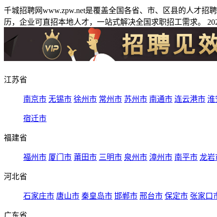
千城招聘网www.zpw.net是覆盖全国各省、市、区县的人
历，企业可直招本地人才，一站式解决全国求职招工需求。 2026
江苏省
南京市
无锡市
徐州市
常州市
苏州市
南通市
连云港市
淮
宿迁市
福建省
福州市
厦门市
莆田市
三明市
泉州市
漳州市
南平市
龙岩
河北省
石家庄市
唐山市
秦皇岛市
邯郸市
邢台市
保定市
张家口
广东省